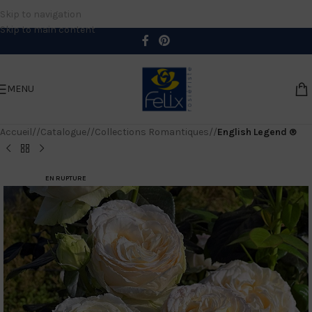
Skip to navigation
Skip to main content
MENU
Accueil
/
Catalogue
/
Collections Romantiques
/
English Legend ®
EN RUPTURE