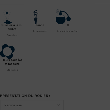
Du soleil à la mi-
Bonne
3
ombre
Tenue en vase
Intensité du parfum
Exposition
Fleurs coupées
et massifs
Utilisation
PRESENTATION DU ROSIER