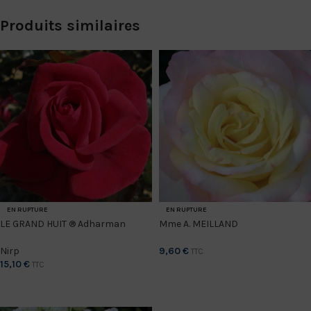
Produits similaires
EN RUPTURE
EN RUPTURE
LE GRAND HUIT ® Adharman
Mme A. MEILLAND
Nirp
9,60
€
TTC
15,10
€
TTC
CHOIX DES OPTIONS
CHOIX DES OPTIONS