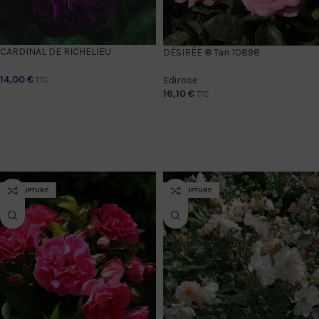
CARDINAL DE RICHELIEU
DÉSIRÉE ® Tan 10898
14,00
€
Edirose
TTC
16,10
€
TTC
CHOIX DES OPTIONS
CHOIX DES OPTIONS
EN RUPTURE
EN RUPTURE