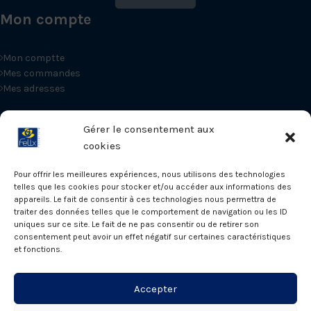
Mon compte
Mon comptte
Mes commandes
Mes adresses
Informations
Gérer le consentement aux
cookies
Promotions
Pour offrir les meilleures expériences, nous utilisons des technologies
Nouveautés
telles que les cookies pour stocker et/ou accéder aux informations des
Conditions générales de vente
appareils. Le fait de consentir à ces technologies nous permettra de
traiter des données telles que le comportement de navigation ou les ID
uniques sur ce site. Le fait de ne pas consentir ou de retirer son
Informations sur votre boutique
consentement peut avoir un effet négatif sur certaines caractéristiques
et fonctions.
Roseraies Félix, 55, Route du Vercors 38690 Le Grand-Lemps
Accepter
Appelez-nous au : 04 76 55 80 58
E-mail : contact@roses-felix.fr