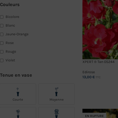
Couleurs
Bicolore
Blanc
Jaune-Orange
Rose
Rouge
Violet
XPERT ® Tan 05244
Edirose
Tenue en vase
13,00
€
TTC
CHOIX DES OPTIONS
Courte
Moyenne
EN RUPTURE