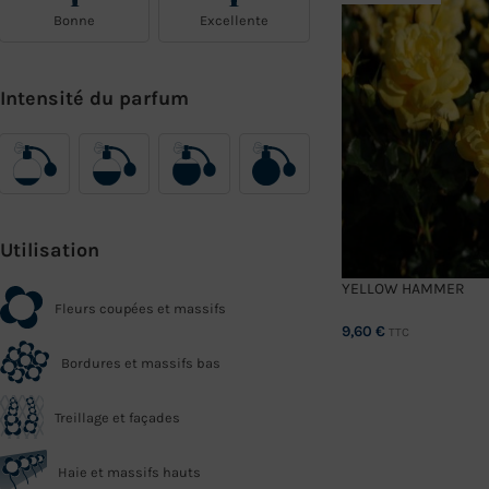
Bonne
Excellente
Intensité du parfum
Utilisation
YELLOW HAMMER
Fleurs coupées et massifs
9,60
€
TTC
Bordures et massifs bas
CHOIX DES OPTIONS
Treillage et façades
Haie et massifs hauts