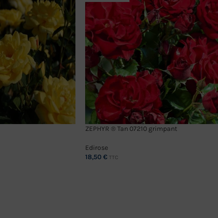
ZEPHYR ® Tan 07210 grimpant
Edirose
18,50
€
TTC
CHOIX DES OPTIONS